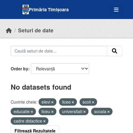
Skip to main content
Primăria Timișoara
Seturi de date
Order by
No datasets found
Cuvinte cheie:
elevi
licee
scoli
educatie
liceu
universitati
scoala
cadre didactice
Filtrează Rezultatele