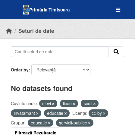
Skip to main content
Primăria Timișoara
Seturi de date
Order by
No datasets found
Cuvinte cheie:
elevi
licee
scoli
invatamant
educatie
Licenţe:
cc-by
Grupuri:
educatie
servicii-publice
Filtrează Rezultatele