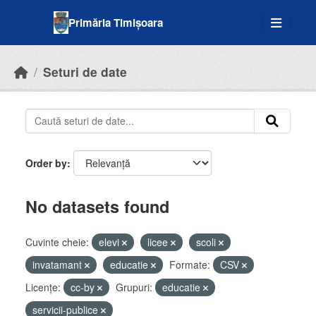
Skip to main content
Primăria Timișoara
Seturi de date
Order by
No datasets found
Cuvinte cheie:
elevi
licee
scoli
invatamant
educatie
Formate:
CSV
Licenţe:
cc-by
Grupuri:
educatie
servicii-publice