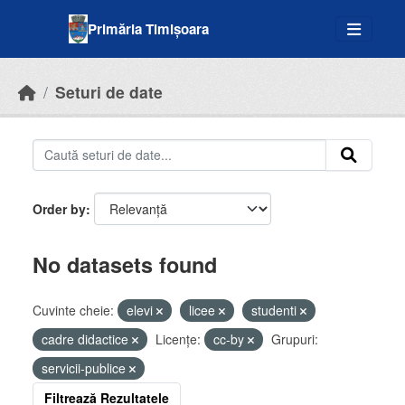
Skip to main content
Primăria Timișoara
Seturi de date
Order by
No datasets found
Cuvinte cheie:
elevi
licee
studenti
cadre didactice
Licenţe:
cc-by
Grupuri:
servicii-publice
Filtrează Rezultatele