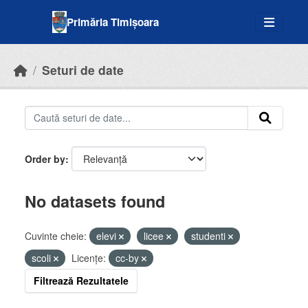
Skip to main content
Primăria Timișoara
Seturi de date
Order by
No datasets found
Cuvinte cheie:
elevi
licee
studenti
scoli
Licenţe:
cc-by
Filtrează Rezultatele