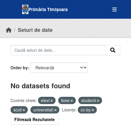
Skip to main content
Primăria Timișoara
Seturi de date
Order by
No datasets found
Cuvinte cheie:
elevi
licee
studenti
scoli
universitati
Licenţe:
cc-by
Filtrează Rezultatele