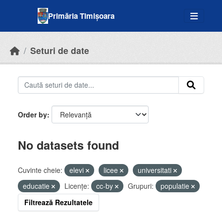
Skip to main content
Primăria Timișoara
Seturi de date
Order by
No datasets found
Cuvinte cheie:
elevi
licee
universitati
educatie
Licenţe:
cc-by
Grupuri:
populatie
Filtrează Rezultatele