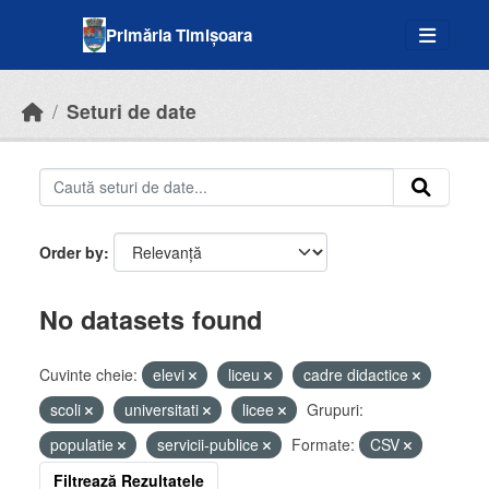
Skip to main content
Primăria Timișoara
Seturi de date
Order by
No datasets found
Cuvinte cheie:
elevi
liceu
cadre didactice
scoli
universitati
licee
Grupuri:
populatie
servicii-publice
Formate:
CSV
Filtrează Rezultatele