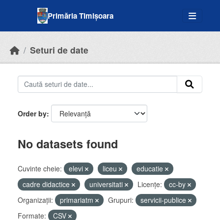
Skip to main content
Primăria Timișoara
Seturi de date
Order by
No datasets found
Cuvinte cheie:
elevi
liceu
educatie
cadre didactice
universitati
Licenţe:
cc-by
Organizații:
primariatm
Grupuri:
servicii-publice
Formate:
CSV