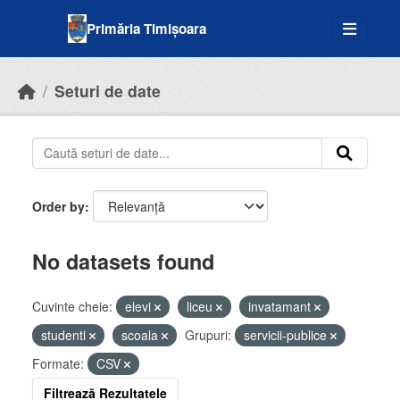
Skip to main content
Primăria Timișoara
Seturi de date
Order by
No datasets found
Cuvinte cheie:
elevi
liceu
invatamant
studenti
scoala
Grupuri:
servicii-publice
Formate:
CSV
Filtrează Rezultatele