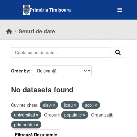
Skip to main content
Primăria Timișoara
Seturi de date
Order by
No datasets found
Cuvinte cheie:
elevi
liceu
scoli
universitati
Grupuri:
populatie
Organizații:
primariatm
Filtrează Rezultatele