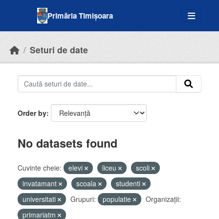
Skip to main content
Primăria Timișoara
Seturi de date
Order by
No datasets found
Cuvinte cheie:
elevi
liceu
scoli
invatamant
scoala
studenti
universitati
Grupuri:
populatie
Organizații:
primariatm