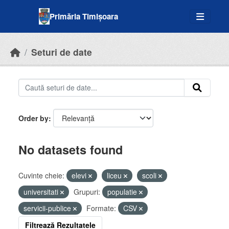
Skip to main content
Primăria Timișoara
Seturi de date
Order by
No datasets found
Cuvinte cheie:
elevi
liceu
scoli
universitati
Grupuri:
populatie
servicii-publice
Formate:
CSV
Filtrează Rezultatele