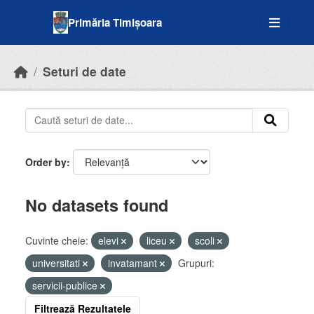
Skip to main content
Primăria Timișoara
Seturi de date
Order by
No datasets found
Cuvinte cheie:
elevi
liceu
scoli
universitati
invatamant
Grupuri:
servicii-publice
Filtrează Rezultatele