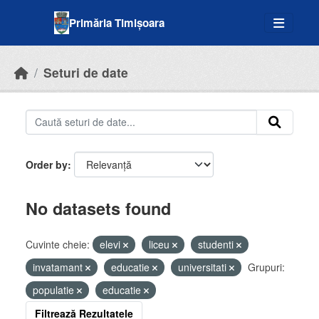
Skip to main content
Primăria Timișoara
Seturi de date
Order by
No datasets found
Cuvinte cheie:
elevi
liceu
studenti
invatamant
educatie
universitati
Grupuri:
populatie
educatie
Filtrează Rezultatele