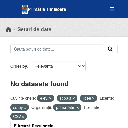
Skip to main content
Primăria Timișoara
Seturi de date
Order by
No datasets found
Cuvinte cheie:
elevi
scoala
licee
Licenţe:
cc-by
Organizații:
primariatm
Formate:
CSV
Filtrează Rezultatele