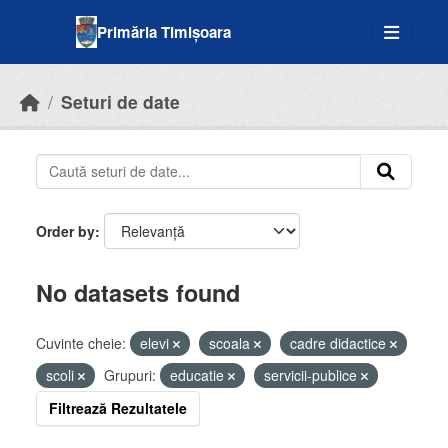
Skip to main content
Primăria Timișoara
Seturi de date
Order by
No datasets found
Cuvinte cheie:
elevi
scoala
cadre didactice
scoli
Grupuri:
educatie
servicii-publice
Filtrează Rezultatele