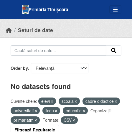
Skip to main content
Primăria Timișoara
Seturi de date
Order by
No datasets found
Cuvinte cheie:
elevi
scoala
cadre didactice
universitati
liceu
educatie
Organizații:
primariatm
Formate:
CSV
Filtrează Rezultatele