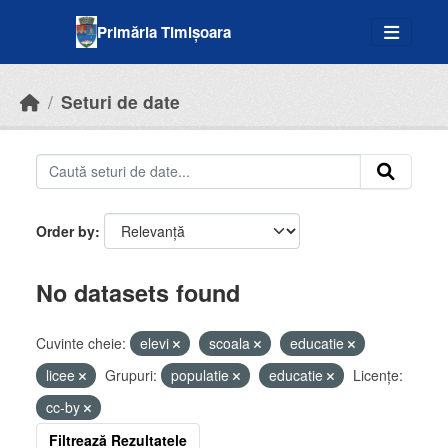
Skip to main content
Primăria Timișoara
Seturi de date
Order by
No datasets found
Cuvinte cheie:
elevi
scoala
educatie
licee
Grupuri:
populatie
educatie
Licenţe:
cc-by
Filtrează Rezultatele