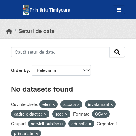
Skip to main content
Primăria Timișoara
Seturi de date
Order by
No datasets found
Cuvinte cheie:
elevi
scoala
invatamant
cadre didactice
licee
Formate:
CSV
Grupuri:
servicii-publice
educatie
Organizații:
primariatm