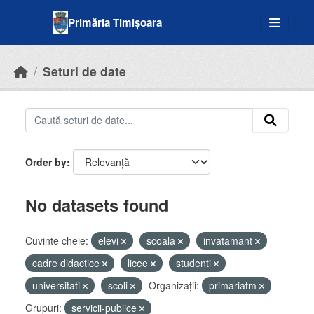
Skip to main content
Primăria Timișoara
Seturi de date
Order by
No datasets found
Cuvinte cheie:
elevi
scoala
invatamant
cadre didactice
licee
studenti
universitati
scoli
Organizații:
primariatm
Grupuri:
servicii-publice