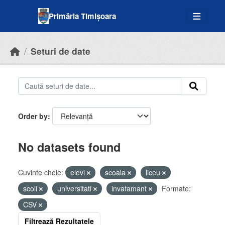
Skip to main content
Primăria Timișoara
Seturi de date
Order by
No datasets found
Cuvinte cheie:
elevi
scoala
liceu
scoli
universitati
invatamant
Formate:
CSV
Filtrează Rezultatele