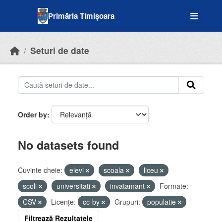
Skip to main content
Primăria Timișoara
Seturi de date
Order by
No datasets found
Cuvinte cheie:
elevi
scoala
liceu
scoli
universitati
invatamant
Formate:
CSV
Licenţe:
cc-by
Grupuri:
populatie
Filtrează Rezultatele