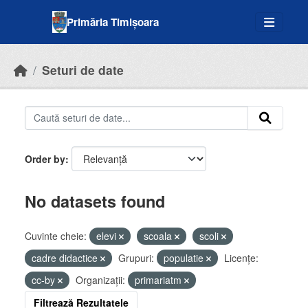
Skip to main content
Primăria Timișoara
Seturi de date
Order by
No datasets found
Cuvinte cheie:
elevi
scoala
scoli
cadre didactice
Grupuri:
populatie
Licenţe:
cc-by
Organizații:
primariatm
Filtrează Rezultatele