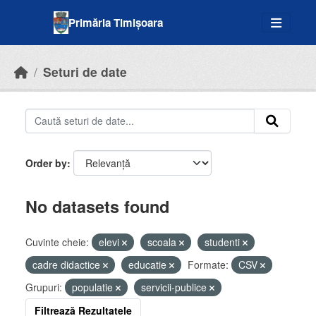
Skip to main content
Primăria Timișoara
Seturi de date
Order by
No datasets found
Cuvinte cheie:
elevi
scoala
studenti
cadre didactice
educatie
Formate:
CSV
Grupuri:
populatie
servicii-publice
Filtrează Rezultatele