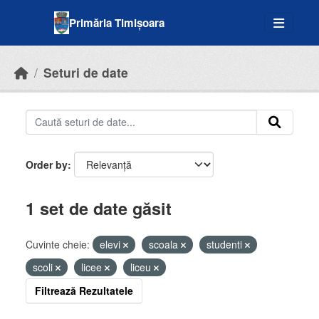
Skip to main content
Primăria Timișoara
Seturi de date
Order by
1 set de date găsit
Cuvinte cheie:
elevi
scoala
studenti
scoli
licee
liceu
Filtrează Rezultatele