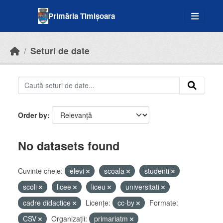
Skip to main content
Primăria Timișoara
Seturi de date
Order by
No datasets found
Cuvinte cheie:
elevi
scoala
studenti
scoli
licee
liceu
universitati
cadre didactice
Licenţe:
cc-by
Formate:
CSV
Organizații:
primariatm