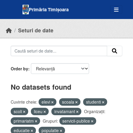
Skip to main content
Primăria Timișoara
Seturi de date
Order by
No datasets found
Cuvinte cheie:
elevi
scoala
studenti
scoli
liceu
invatamant
Organizații:
primariatm
Grupuri:
servicii-publice
educatie
populatie