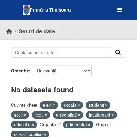
Skip to main content
Primăria Timișoara
Seturi de date
Order by
No datasets found
Cuvinte cheie:
elevi
scoala
studenti
scoli
liceu
universitati
invatamant
educatie
Organizații:
primariatm
Grupuri:
servicii-publice