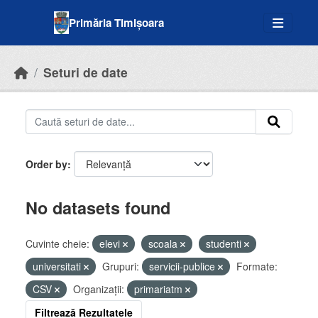
Skip to main content
Primăria Timișoara
Seturi de date
Order by
No datasets found
Cuvinte cheie:
elevi
scoala
studenti
universitati
Grupuri:
servicii-publice
Formate:
CSV
Organizații:
primariatm
Filtrează Rezultatele