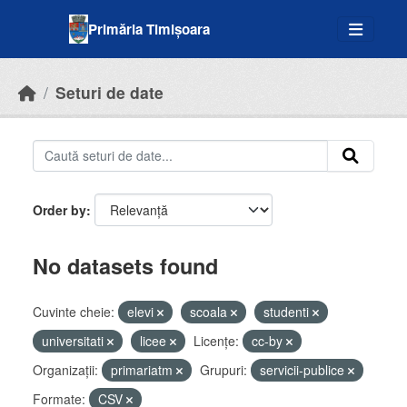
Skip to main content
Primăria Timișoara
Seturi de date
Order by
No datasets found
Cuvinte cheie:
elevi
scoala
studenti
universitati
licee
Licenţe:
cc-by
Organizații:
primariatm
Grupuri:
servicii-publice
Formate:
CSV