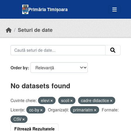
Skip to main content
Primăria Timișoara
Seturi de date
Order by
No datasets found
Cuvinte cheie:
elevi
scoli
cadre didactice
Licenţe:
cc-by
Organizații:
primariatm
Formate:
CSV
Filtrează Rezultatele