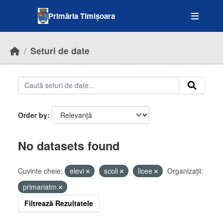
Skip to main content
Primăria Timișoara
Seturi de date
Order by
No datasets found
Cuvinte cheie:
elevi
scoli
licee
Organizații:
primariatm
Filtrează Rezultatele