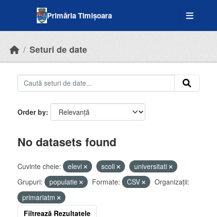
Skip to main content
Primăria Timișoara
Seturi de date
Order by
No datasets found
Cuvinte cheie:
elevi
scoli
universitati
Grupuri:
populatie
Formate:
CSV
Organizații:
primariatm
Filtrează Rezultatele