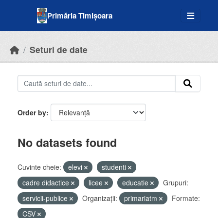
Skip to main content
Primăria Timișoara
Seturi de date
Order by
No datasets found
Cuvinte cheie:
elevi
studenti
cadre didactice
licee
educatie
Grupuri:
servicii-publice
Organizații:
primariatm
Formate:
CSV