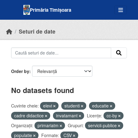
Skip to main content
Primăria Timișoara
Seturi de date
Order by
No datasets found
Cuvinte cheie:
elevi
studenti
educatie
cadre didactice
invatamant
Licenţe:
cc-by
Organizații:
primariatm
Grupuri:
servicii-publice
populatie
Formate:
CSV