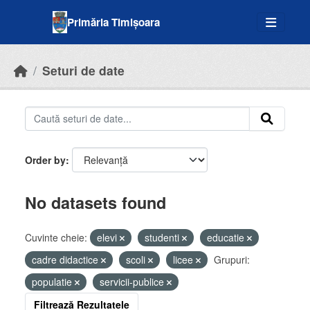
Skip to main content
Primăria Timișoara
Seturi de date
Order by
No datasets found
Cuvinte cheie:
elevi
studenti
educatie
cadre didactice
scoli
licee
Grupuri:
populatie
servicii-publice
Filtrează Rezultatele