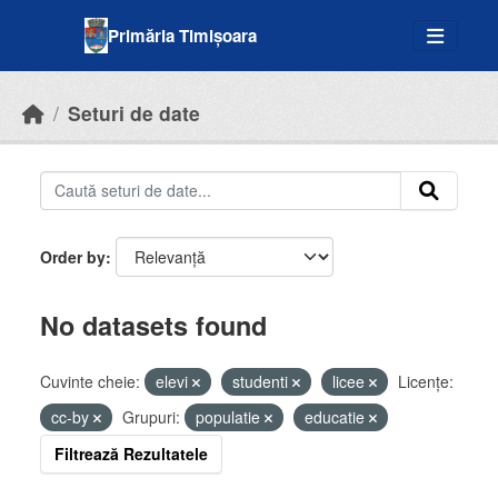
Skip to main content
Primăria Timișoara
Seturi de date
Order by
No datasets found
Cuvinte cheie:
elevi
studenti
licee
Licenţe:
cc-by
Grupuri:
populatie
educatie
Filtrează Rezultatele