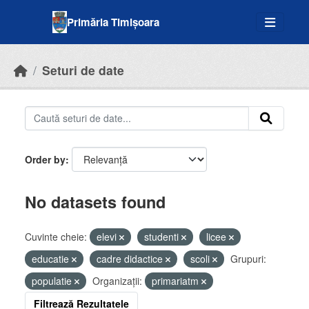
Skip to main content
Primăria Timișoara
Seturi de date
Order by
No datasets found
Cuvinte cheie:
elevi
studenti
licee
educatie
cadre didactice
scoli
Grupuri:
populatie
Organizații:
primariatm
Filtrează Rezultatele