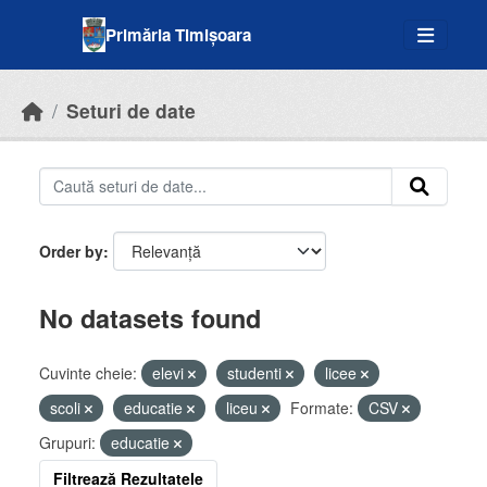
Skip to main content
Primăria Timișoara
Seturi de date
Order by
No datasets found
Cuvinte cheie:
elevi
studenti
licee
scoli
educatie
liceu
Formate:
CSV
Grupuri:
educatie
Filtrează Rezultatele