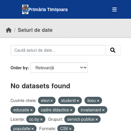
Skip to main content
Primăria Timișoara
Seturi de date
Order by
No datasets found
Cuvinte cheie:
elevi
studenti
liceu
educatie
cadre didactice
invatamant
Licenţe:
cc-by
Grupuri:
servicii-publice
populatie
Formate:
CSV