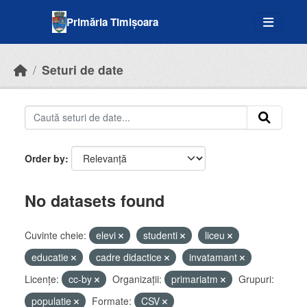
Skip to main content
Primăria Timișoara
Seturi de date
Order by
No datasets found
Cuvinte cheie:
elevi
studenti
liceu
educatie
cadre didactice
invatamant
Licenţe:
cc-by
Organizații:
primariatm
Grupuri:
populatie
Formate:
CSV