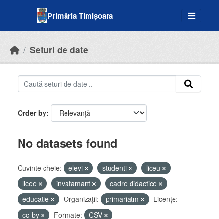
Skip to main content
Primăria Timișoara
Seturi de date
Order by
No datasets found
Cuvinte cheie:
elevi
studenti
liceu
licee
invatamant
cadre didactice
educatie
Organizații:
primariatm
Licenţe:
cc-by
Formate:
CSV