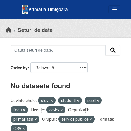
Skip to main content
Primăria Timișoara
Seturi de date
Order by
No datasets found
Cuvinte cheie:
elevi
studenti
scoli
liceu
Licenţe:
cc-by
Organizații:
primariatm
Grupuri:
servicii-publice
Formate:
CSV