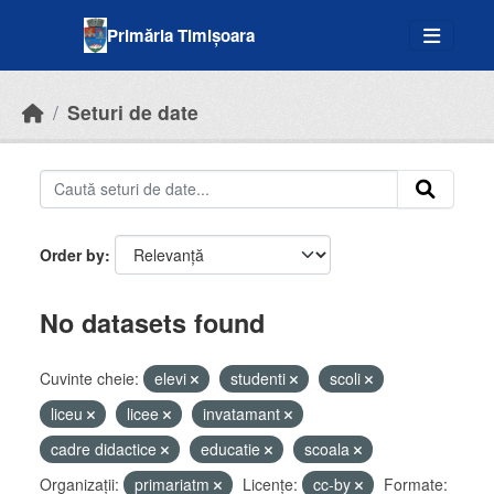
Skip to main content
Primăria Timișoara
Seturi de date
Order by
No datasets found
Cuvinte cheie:
elevi
studenti
scoli
liceu
licee
invatamant
cadre didactice
educatie
scoala
Organizații:
primariatm
Licenţe:
cc-by
Formate: