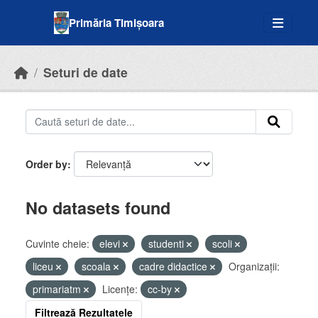
Skip to main content
Primăria Timișoara
Seturi de date
Order by
No datasets found
Cuvinte cheie:
elevi
studenti
scoli
liceu
scoala
cadre didactice
Organizații:
primariatm
Licenţe:
cc-by
Filtrează Rezultatele