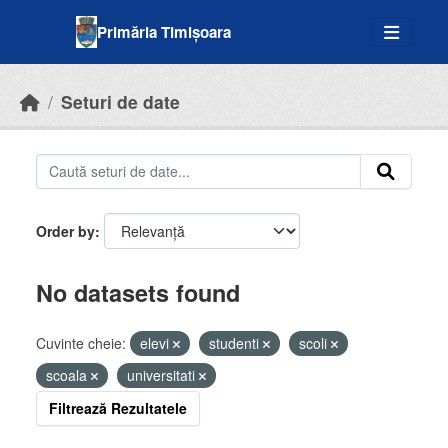
Skip to main content
Primăria Timișoara
Seturi de date
Order by
No datasets found
Cuvinte cheie:
elevi
studenti
scoli
scoala
universitati
Filtrează Rezultatele