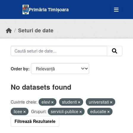
Skip to main content
Primăria Timișoara
Seturi de date
Order by
No datasets found
Cuvinte cheie:
elevi
studenti
universitati
licee
Grupuri:
servicii-publice
educatie
Filtrează Rezultatele