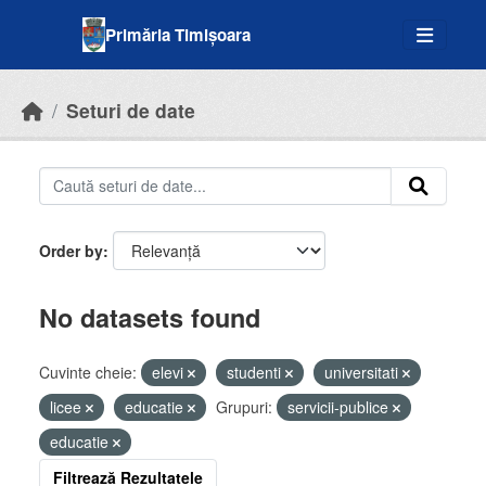
Skip to main content
Primăria Timișoara
Seturi de date
Order by
No datasets found
Cuvinte cheie:
elevi
studenti
universitati
licee
educatie
Grupuri:
servicii-publice
educatie
Filtrează Rezultatele