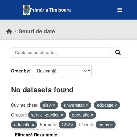
Skip to main content
Primăria Timișoara
Seturi de date
Order by
No datasets found
Cuvinte cheie:
elevi
universitati
educatie
Grupuri:
servicii-publice
populatie
educatie
Formate:
CSV
Licenţe:
cc-by
Filtrează Rezultatele